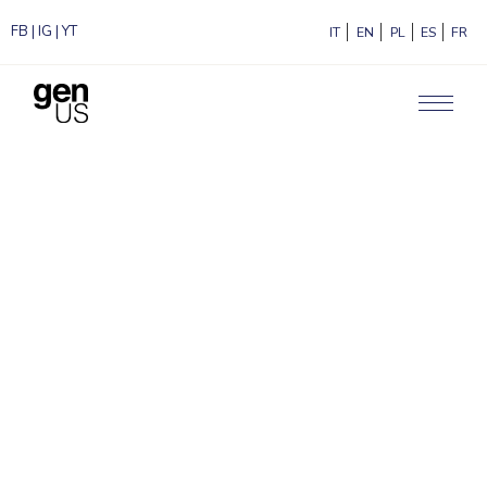
FB
|
IG
|
YT
ITALIANO
ENGLISH
POLSKI
ESPAÑ
F