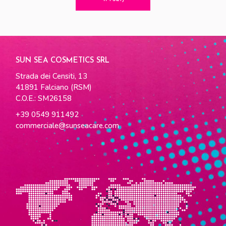
SUN SEA COSMETICS SRL
Strada dei Censiti, 13
41891 Falciano (RSM)
C.O.E.: SM26158
+39 0549 911492
commerciale@sunseacare.com