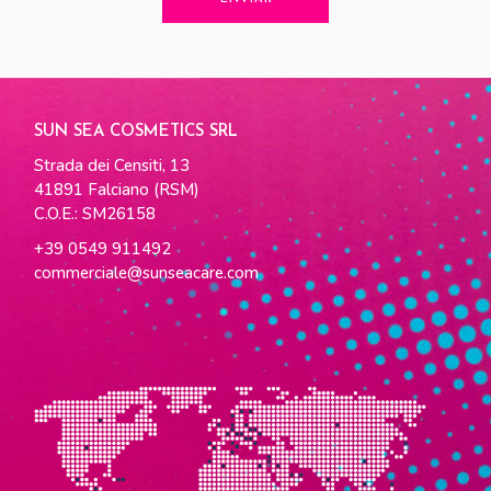
SUN SEA COSMETICS SRL
Strada dei Censiti, 13
41891 Falciano (RSM)
C.O.E.: SM26158
+39 0549 911492
commerciale@sunseacare.com