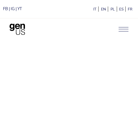
FB
|
IG
|
YT
ITALIANO
ENGLISH
POLSKI
ESPAÑ
F