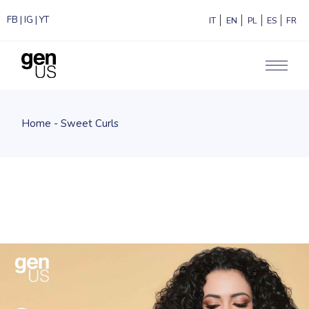
FB
|
IG
|
YT
ITALIANO
ENGLISH
POLSKI
ESPAÑ
F
Home
Sweet Curls