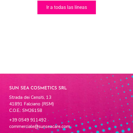
Ir a todas las líneas
SUN SEA COSMETICS SRL
Strada dei Censiti, 13
41891 Falciano (RSM)
C.O.E.: SM26158
+39 0549 911492
commerciale@sunseacare.com