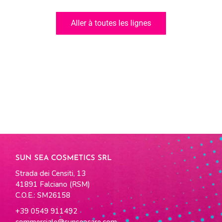
Aller à toutes les lignes
SUN SEA COSMETICS SRL
Strada dei Censiti, 13
41891 Falciano (RSM)
C.O.E.: SM26158
+39 0549 911492
commerciale@sunseacare.com