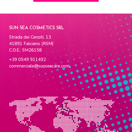
SUN SEA COSMETICS SRL
Strada dei Censiti, 13
41891 Falciano (RSM)
C.O.E.: SM26158
+39 0549 911492
commerciale@sunseacare.com