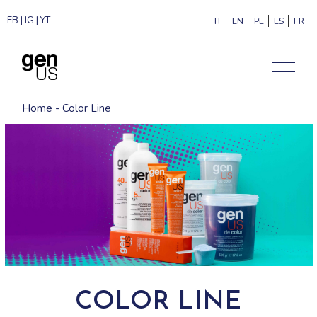
FB
|
IG
|
YT
ITALIANO
ENGLISH
POLSKI
ESPAÑ
F
Home
Color Line
COLOR LINE