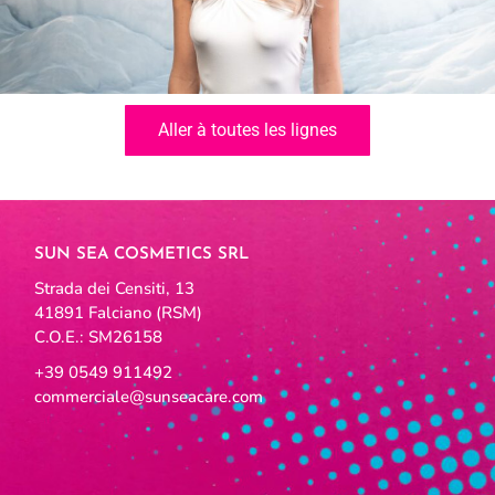
Aller à toutes les lignes
SUN SEA COSMETICS SRL
Strada dei Censiti, 13
41891 Falciano (RSM)
C.O.E.: SM26158
+39 0549 911492
commerciale@sunseacare.com