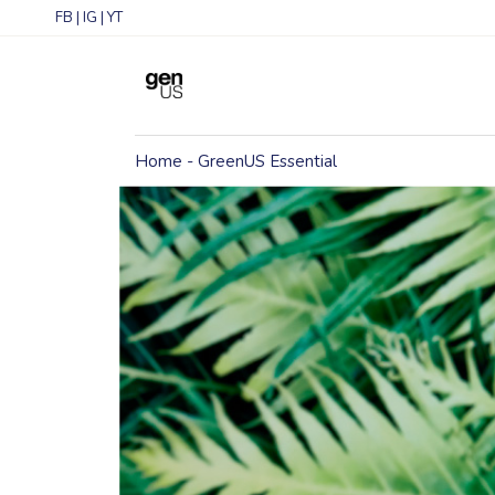
FB
|
IG
|
YT
Home
GreenUS Essential