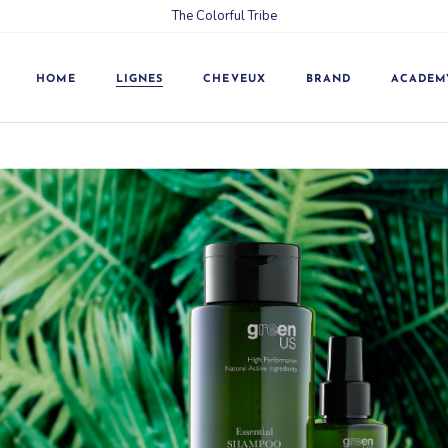
The Colorful Tribe
24/7
Fourches
Argan
Secs et crépus
Balance
Gras
HOME
LIGNES
CHEVEUX
BRAND
ACADEM
Color Line
Fragiles et fins
Energy
Blonds, décolorés, gris
et blancs
24/7
Fourches
Expression
Traités chimiquement
Argan
Secs et crépus
Extra Silver
Colorés
Balance
Gras
Garlic
Crépus et abîmés
Color Line
Fragiles et fins
GreenUS Curative
Traités et abîmés
Energy
Blonds, décolorés, gris
GreenUS Essential
et blancs
Brillante à effet miroir
Expression
Hyaluronic
Traités chimiquement
Stressés et traités
Extra Silver
Intense Restoring
Colorés
Avec pellicules
Garlic
Keratin
Crépus et abîmés
Décolorés, colorés,
GreenUS Curative
Laminescent
naturels ou blancs
Traités et abîmés
GreenUS Essential
Milk
Bouclés
Brillante à effet miroir
Hyaluronic
Purity
Stressés et traités
Intense Restoring
Saturation
Avec pellicules