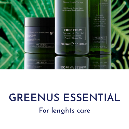
Keratin
Seven Shades
Décolorés, colorés,
Laminescent
Silver
naturels ou blancs
Milk
Sweet Curls
Bouclés
Purity
Sweet wave
Saturation
Seven Shades
Silver
Sweet Curls
Sweet wave
GREENUS ESSENTIAL
For lenghts care