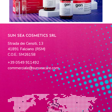
SUN SEA COSMETICS SRL
Strada dei Censiti, 13
41891 Falciano (RSM)
C.O.E.: SM26158
+39 0549 911492
commerciale@sunseacare.com