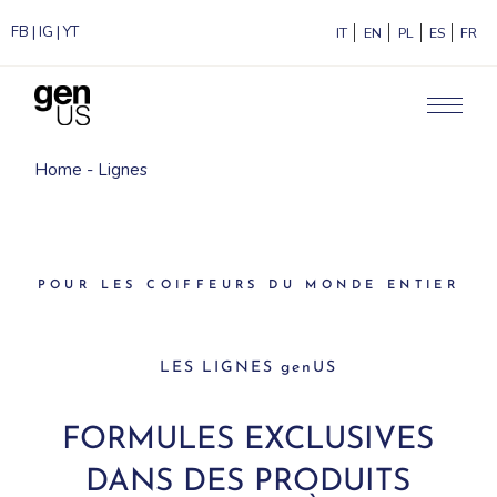
FB
|
IG
|
YT
ITALIANO
ENGLISH
POLSKI
ESPAÑ
F
Home
Lignes
POUR LES COIFFEURS DU MONDE ENTIER
LES LIGNES genUS
FORMULES EXCLUSIVES
DANS DES PRODUITS