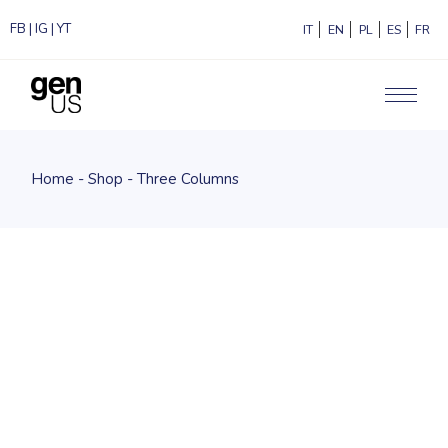
FB
|
IG
|
YT
ITALIANO
ENGLISH
POLSKI
ESPAÑ
F
Home
Shop
Three Columns