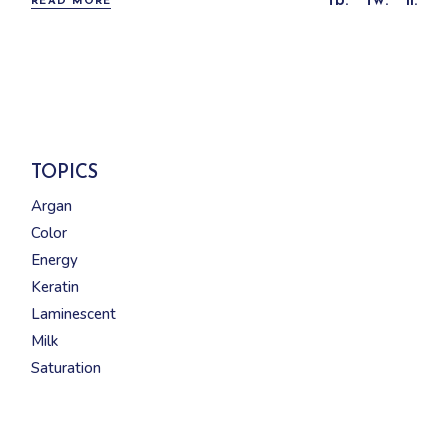
fb.
tw.
li.
READ MORE
TOPICS
Argan
Color
Energy
Keratin
Laminescent
Milk
Saturation