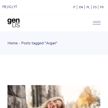
FB
|
IG
|
YT
ITALIANO
ENGLISH
POLSKI
ESPAÑ
F
Home
Posts tagged "Argan"