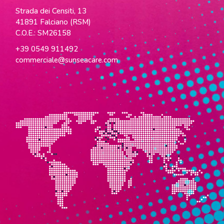
Strada dei Censiti, 13
41891 Falciano (RSM)
C.O.E.: SM26158
+39 0549 911492
commerciale@sunseacare.com