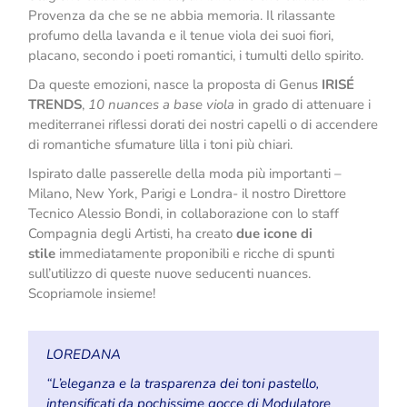
Provenza da che se ne abbia memoria. Il rilassante
profumo della lavanda e il tenue viola dei suoi fiori,
placano, secondo i poeti romantici, i tumulti dello spirito.
Da queste emozioni, nasce la proposta di Genus
IRISÉ
TRENDS
,
10 nuances a base viola
in grado di attenuare i
mediterranei riflessi dorati dei nostri capelli o di accendere
di romantiche sfumature lilla i toni più chiari.
Ispirato dalle passerelle della moda più importanti –
Milano, New York, Parigi e Londra- il nostro Direttore
Tecnico Alessio Bondi, in collaborazione con lo staff
Compagnia degli Artisti, ha creato
due icone di
stile
immediatamente proponibili e ricche di spunti
sull’utilizzo di queste nuove seducenti nuances.
Scopriamole insieme!
LOREDANA
“L’eleganza e la trasparenza dei toni pastello,
intensificati da pochissime gocce di Modulatore