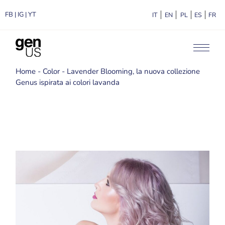
FB
|
IG
|
YT
ITALIANO
ENGLISH
POLSKI
ESPA
F
Home
Color
Lavender Blooming, la nuova collezione
Genus ispirata ai colori lavanda