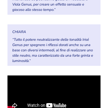
Viola Genus, per creare un effetto sensuale e
giocoso allo stesso tempo.”
CHIARA
“Tutto il potere neutralizzante delle tonalità Irisé
Genus per spegnere i riflessi dorati anche su una
base con diversi intermedi, al fine di realizzare uno
stile neutro, ma caratterizzato da una forte grinta e
luminosità.”