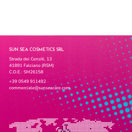
SUN SEA COSMETICS SRL
Strada dei Censiti, 13
41891 Falciano (RSM)
C.O.E.: SM26158
+39 0549 911492
commerciale@sunseacare.com