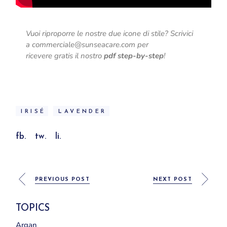
Vuoi riproporre le nostre due icone di stile? Scrivici
a
commerciale@sunseacare.com
per
ricevere gratis il nostro
pdf step-by-step
!
IRISÉ
LAVENDER
fb.
tw.
li.
PREVIOUS POST
NEXT POST
TOPICS
Argan